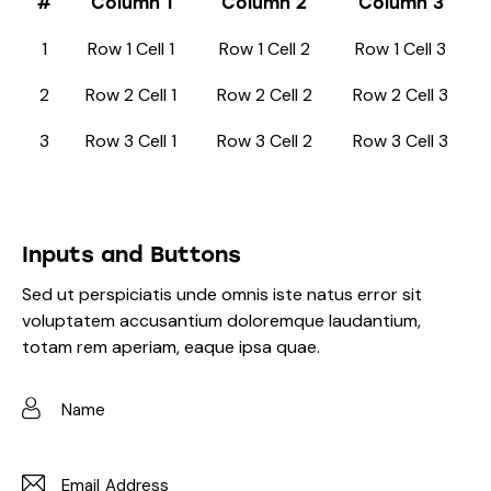
#
Column 1
Column 2
Column 3
1
Row 1 Cell 1
Row 1 Cell 2
Row 1 Cell 3
2
Row 2 Cell 1
Row 2 Cell 2
Row 2 Cell 3
3
Row 3 Cell 1
Row 3 Cell 2
Row 3 Cell 3
Inputs and Buttons
Sed ut perspiciatis unde omnis iste natus error sit
voluptatem accusantium doloremque laudantium,
totam rem aperiam, eaque ipsa quae.