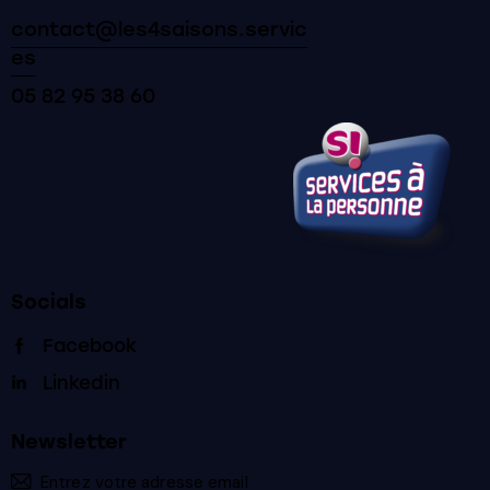
contact@les4saisons.servic
es
05 82 95 38 60
Socials
Facebook
Linkedin
Newsletter
S'inscrir