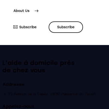
About Us
Subscribe
Subscribe
L'aide à domicile près
de chez vous
Addresse
82 Avenue de la Casse, 31830 Plaisance du Touch
Appelez-nous